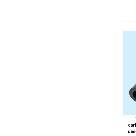
car
des