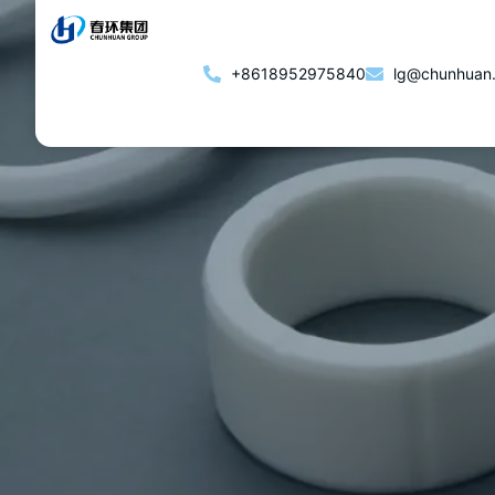
+8618952975840
lg@chunhuan