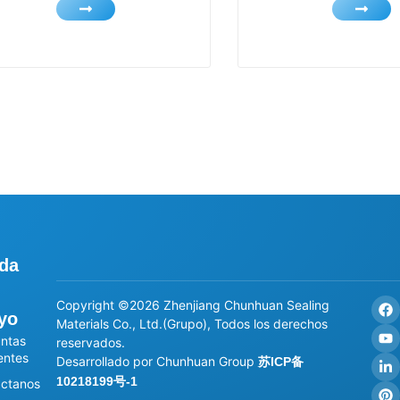
da
Copyright ©2026 Zhenjiang Chunhuan Sealing
yo
Materials Co., Ltd.(Grupo), Todos los derechos
ntas
reservados.
entes
Desarrollado por Chunhuan Group
苏ICP备
10218199号-1
ctanos