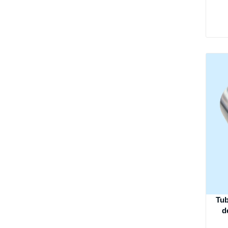
Tub
d