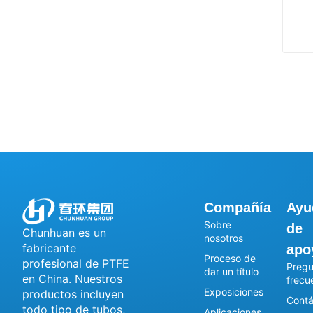
Compañía
Ayu
Sobre
de
Chunhuan es un
nosotros
fabricante
apo
Proceso de
profesional de PTFE
Pregu
dar un título
en China. Nuestros
frecu
Exposiciones
productos incluyen
Contá
todo tipo de tubos,
Aplicaciones