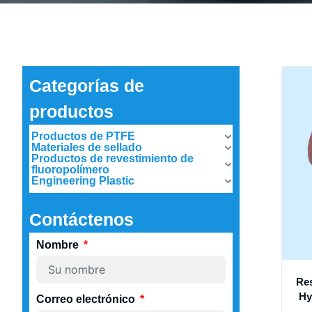
Categorías de
productos
Productos de PTFE
Materiales de sellado
Productos de revestimiento de
fluoropolímero
Engineering Plastic
Contáctenos
Nombre
Re
Hy
Correo electrónico