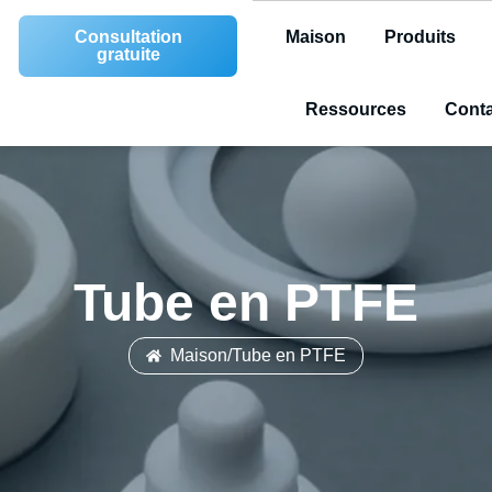
Consultation
Maison
Produits
gratuite
Ressources
Conta
Tube en PTFE
Maison
/
Tube en PTFE