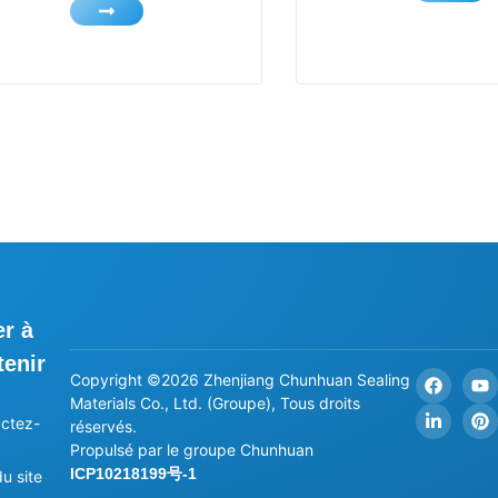
er à
tenir
Copyright ©2026 Zhenjiang Chunhuan Sealing
Materials Co., Ltd. (Groupe), Tous droits
ctez-
réservés.
Propulsé par le groupe Chunhuan
ICP10218199号-1
u site