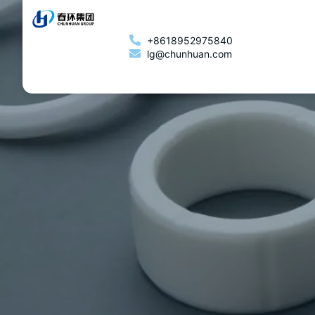
+8618952975840
lg@chunhuan.com