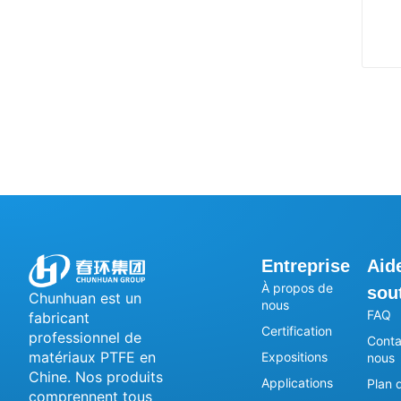
Entreprise
Aid
À propos de
sou
Chunhuan est un
nous
FAQ
fabricant
Certification
professionnel de
Conta
matériaux PTFE en
Expositions
nous
Chine. Nos produits
Applications
Plan d
comprennent tous