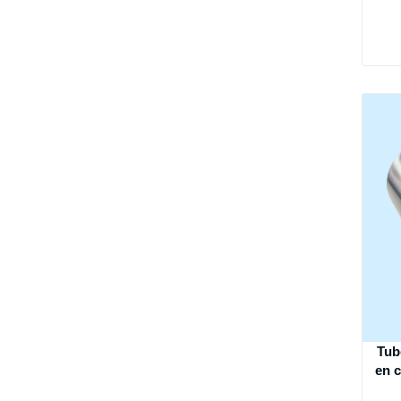
Tub
en c