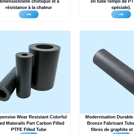
dimensionnelle chimique et à
en tube rempli de PT
résistance à la chaleur
spéciale).
pensive Wear Resistant Colorful
Modernisation Durable
led Materails Part Carbon Filled
Bronze Fabricant Tube
PTFE Filled Tube
fibres de graphite e