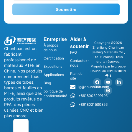
Soumettre
Entreprise
Aider à
Copyright ©2026
À propos
soutenir
Zhenjiang Chunhuan
Chunhuan est un
de nous
FAQ
Sealing Materials Co.,
fabricant
Ltd. (Groupe), Tous
Certification
professionnel de
Contactez-
droits réservés.
matériaux PTFE en
nous
Expositions
Propulsé par le groupe
Chine. Nos produits
Chunhuan
ICP10218199
Plan du
Applications
号-1
comprennent tous
site
types de tubes,
Blog
lg@chunhuan.com
barres et feuilles en
politique de
PTFE, ainsi que des
+8618005299196
confidentialité
produits revêtus de
PFA, des pièces
+8618021580856
usinées CNC et bien
plus encore.