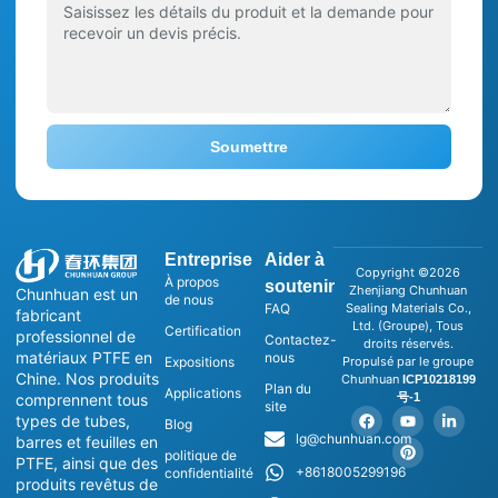
Soumettre
Entreprise
Aider à
Copyright ©2026
À propos
soutenir
Zhenjiang Chunhuan
Chunhuan est un
de nous
FAQ
Sealing Materials Co.,
fabricant
Ltd. (Groupe), Tous
Certification
professionnel de
Contactez-
droits réservés.
matériaux PTFE en
nous
Expositions
Propulsé par le groupe
Chine. Nos produits
Chunhuan
ICP10218199
Plan du
Applications
号-1
comprennent tous
site
types de tubes,
Blog
lg@chunhuan.com
barres et feuilles en
politique de
PTFE, ainsi que des
+8618005299196
confidentialité
produits revêtus de