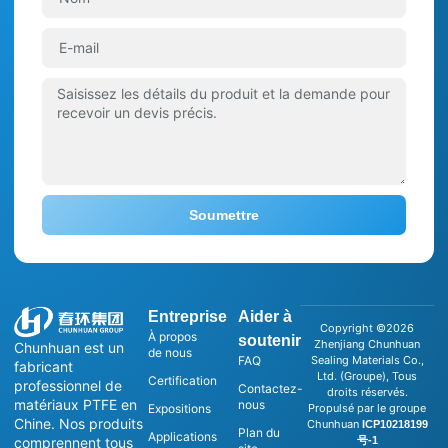
Soumettre
Entreprise
Aider à
Copyright ©2026
À propos
soutenir
Zhenjiang Chunhuan
Chunhuan est un
de nous
FAQ
Sealing Materials Co.,
fabricant
Ltd. (Groupe), Tous
Certification
professionnel de
Contactez-
droits réservés.
matériaux PTFE en
nous
Expositions
Propulsé par le groupe
Chine. Nos produits
Chunhuan
ICP10218199
Plan du
Applications
号-1
comprennent tous