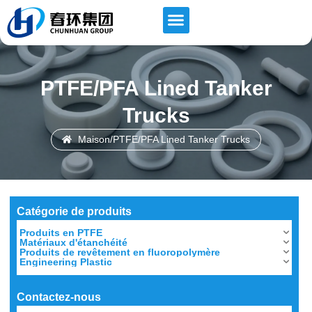
Contactez-nous
PTFE/PFA Lined Tanker
Trucks
Maison
/
PTFE/PFA Lined Tanker Trucks
Catégorie de produits
Produits en PTFE
Matériaux d'étanchéité
Produits de revêtement en fluoropolymère
Engineering Plastic
Contactez-nous